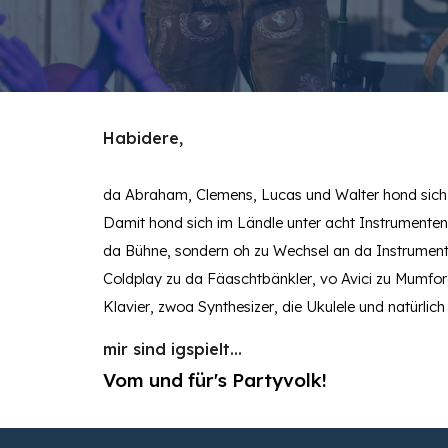
Habidere,
da
Abraham, Clemens, Lucas und Walter
hond sich
Damit
hond
sich im Ländle unter acht Instrumenten
da
Bühne, sondern
oh
zu
Wechsel
an
da
Instrumen
Coldplay
z
u da Fäaschtbänkler
, vo
Avici
zu Mumfor
Klavier
, zwoa
Synthesizer
,
die Ukulele und natürlich
m
ir sind igspielt...
Vom und für's Partyvolk!