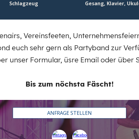
Schlagzeug
Gesang, Klavier, Ukul
penairs,
Vereins
feeten, Unternehmensfeier
ond euch sehr gern als Partyband zur Ver
er unser Formular, üsre Email oder über S
Bis zum nöchsta Fäscht!
ANFRAGE STELLEN