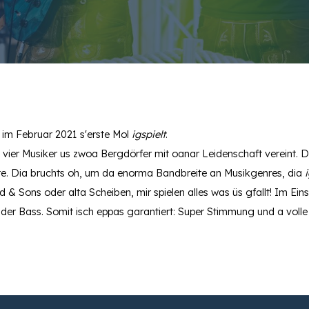
 im Februar 2021
s'erste
Mol
igspielt
.
 vier Musiker
us
zwoa
Bergdörfer mit
oanar
Leidenschaft vereint.
D
te.
Dia
bruchts
oh
, um
da
enorm
a
Bandbreite an Musikgenres,
dia
i
d & Sons oder
alta Scheiben
,
mir spielen alles was üs gfallt!
Im Eins
 d
er
Bass.
Somit isch eppas garantiert
: Super
Stimmung und a volle 