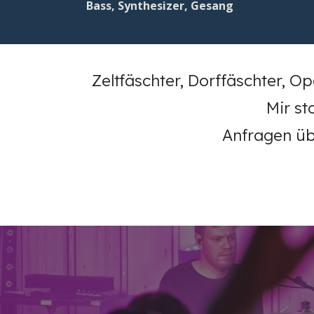
Bass, Synthesizer, Gesang
Zeltfäschter, Dorffäschter, O
Mir st
Anfragen üb