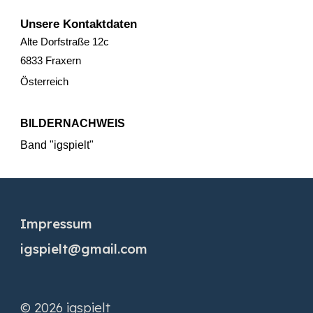
Unsere Kontaktdaten
Alte Dorfstraße 12c
683
3
Fraxern
Österreich
BILDERNACHWEIS
Band "igspielt"
Impressum
igspielt@gmail.com
© 2026 igspielt